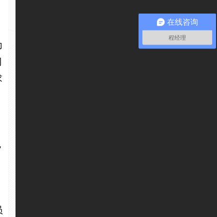
在线咨询
程经理
力
司
求
免
员