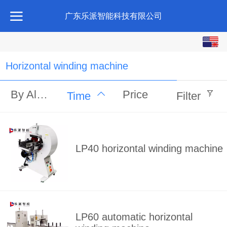
广东乐派智能科技有限公司
English
中文
Horizontal winding machine
By Alphabet
Price
Time
Filter
LP40 horizontal winding machine
LP60 automatic horizontal