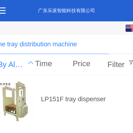
广东乐派智能科技有限公司
English
中文
e tray distribution machine
Time
Price
By Alphabet
Filter
LP151F tray dispenser